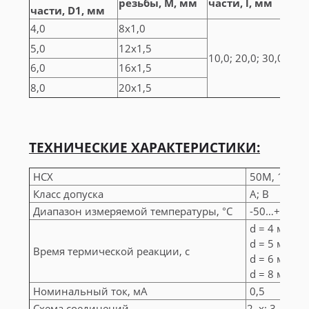
резьбы, М, мм
части, l, мм
части, D1, мм
4,0
8х1,0
5,0
12х1,5
10,0; 20,0; 30,0
6,0
16х1,5
8,0
20х1,5
ТЕХНИЧЕСКИЕ ХАРАКТЕРИСТИКИ:
НСХ
50М, 100М, 
Класс допуска
А; B
Диапазон измеряемой температуры, °С
-50…+150
d = 4 мм: 10
d = 5 мм: 12
Время термической реакции, с
d = 6 мм: 16
d = 8 мм: 20
Номинальный ток, мА
0,5
Схема соединений
2–х; 3–х пр