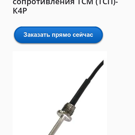
сопротивления ТСМ (ТСП)-
К4Р