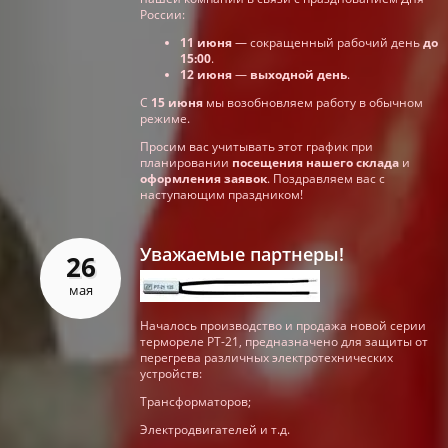
России:
11 июня
— сокращенный рабочий день
до
15:00
.
12 июня
—
выходной день
.
С
15 июня
мы возобновляем работу в обычном
режиме.
Просим вас учитывать этот график при
планировании
посещения нашего склада
и
оформления заявок
. Поздравляем вас с
наступающим праздником!
Уважаемые партнеры!
26
мая
Началось производство и продажа новой серии
термореле РТ-21, предназначено для защиты от
перегрева различных электротехнических
устройств:
Трансформаторов;
Электродвигателей и т.д.