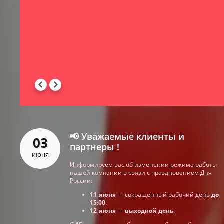
-
 -
📢 Уважаемые клиенты и
03
партнеры !
июня
Информируем вас об изменении режима работы
нашей компании в связи с празднованием Дня
России:
11 июня
— сокращенный рабочий день
до
15:00
.
12 июня
—
выходной день
.