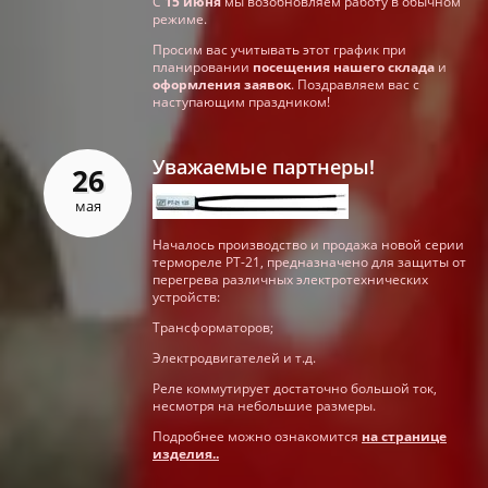
С
15 июня
мы возобновляем работу в обычном
режиме.
Просим вас учитывать этот график при
планировании
посещения нашего склада
и
оформления заявок
. Поздравляем вас с
наступающим праздником!
Уважаемые партнеры!
26
мая
Началось производство и продажа новой серии
термореле РТ-21, предназначено для защиты от
перегрева различных электротехнических
устройств:
Трансформаторов;
Электродвигателей и т.д.
Реле коммутирует достаточно большой ток,
несмотря на небольшие размеры.
Подробнее можно ознакомится
на странице
изделия..