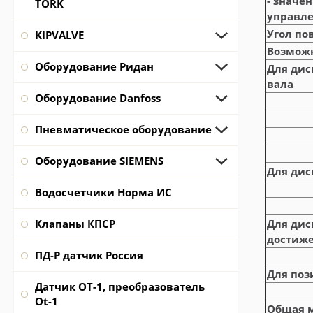
- значе
TORK
управле
Угол по
KIPVALVE
Возможн
Оборудование Ридан
Для дис
вала
Оборудование Danfoss
Пневматическое оборудование
Оборудование SIEMENS
Для дис
Водосчетчики Норма ИС
Клапаны КПСР
Для дис
достиж
ПД-Р датчик Россия
Для поз
Датчик ОТ-1, преобразователь
Ot-1
Общая 