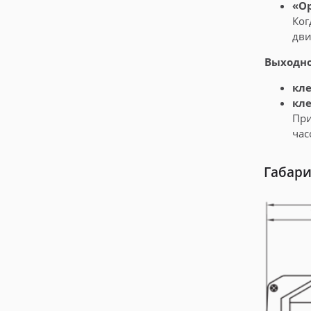
«O
Ког
дви
Выходно
кл
кл
При
час
Габари