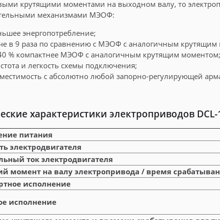
ыми крутящими моментами на выходном валу, то электроп
тельными механизмами МЭОФ:
ьшее энергопотребление;
че в 9 раза по сравнению с МЭОФ с аналогичным крутящим
40 % компактнее МЭОФ с аналогичным крутящим моментом
стота и легкость схемы подключения;
местимость с абсолютно любой запорно-регулирующей арма
еские характеристики электроприводов DCL-
ение питания
ь электродвигателя
ьный ток электродвигателя
й момент на валу электропривода / время срабатыва
артное исполнение
ное исполнение