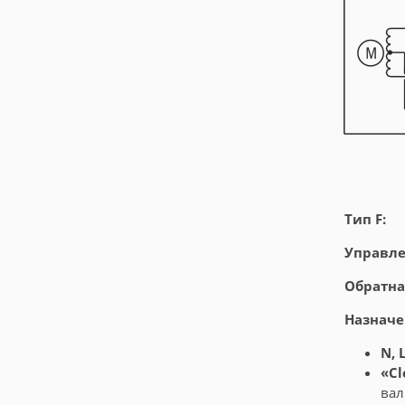
Тип F:
Управл
Обратна
Назначе
N, 
«Cl
вал