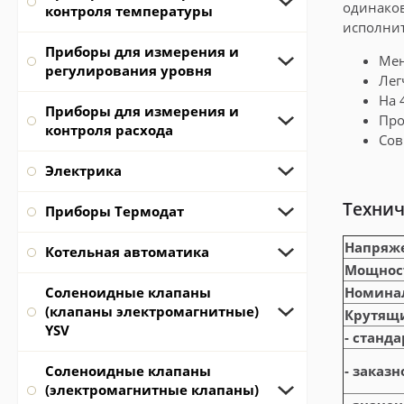
одинаков
контроля температуры
исполни
Приборы для измерения и
Мен
регулирования уровня
Лег
На 
Приборы для измерения и
Про
контроля расхода
Сов
Электрика
Технич
Приборы Термодат
Напряж
Котельная автоматика
Мощност
Соленоидные клапаны
Номинал
(клапаны электромагнитные)
Крутящи
YSV
- станд
Соленоидные клапаны
- заказ
(электромагнитные клапаны)