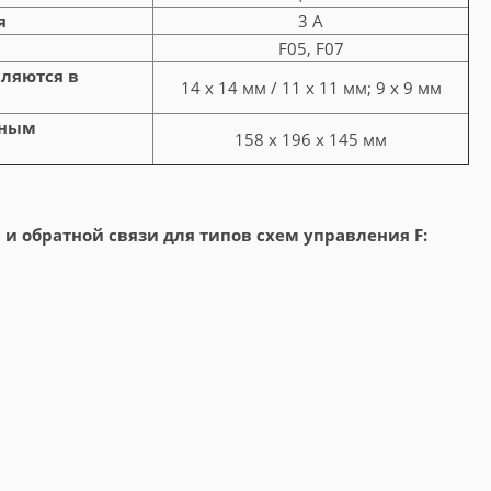
я
3 A
F05, F07
вляются в
14 х 14 мм / 11 х 11 мм; 9 х 9 мм
нным
158 х 196 х 145 мм
и обратной связи для типов схем управления F: