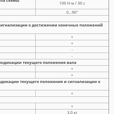
ипа схемы
100 Н·м / 30 с
0…90°
сигнализации о достижении конечных положений
+
+
-
-
индикации текущего положения вала
+
+
дикации текущего положения и сигнализации о
+
+
3,0 кг