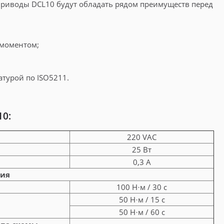
риводы DCL10 будут обладать рядом преимуществ перед
 моментом;
;
турой по ISO5211.
10:
220 VAC
25 Вт
0,3 А
ния
100 Н·м / 30 с
50 Н·м / 15 с
50 Н·м / 60 с