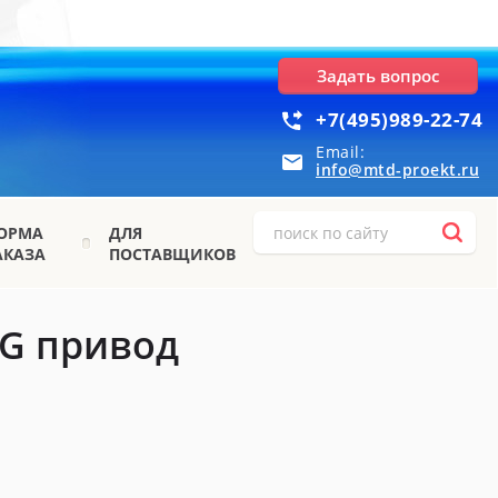
Задать вопрос
+7(495)989-22-74
Email:
info@mtd-proekt.ru
ОРМА
ДЛЯ
АКАЗА
ПОСТАВЩИКОВ
-G привод