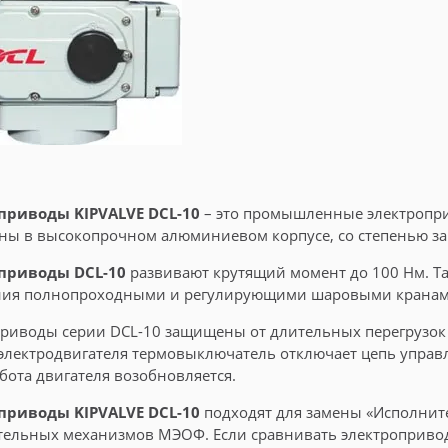
приводы KIPVALVE DCL-10
– это промышленные электропри
ы в высокопрочном алюминиевом корпусе, со степенью за
приводы DCL-10
развивают крутящий момент до 100 Нм. Та
ния полнопроходными и регулирующими шаровыми кранами 
риводы серии DCL-10 защищены от длительных перегрузо
электродвигателя термовыключатель отключает цепь управл
абота двигателя возобновляется.
приводы KIPVALVE DCL-10
подходят для замены «Исполни
тельных механизмов МЭОФ. Если сравнивать электроприво