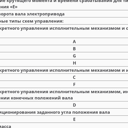
ние крутящего момента и времени срабатывания для т
ния «E»
ворота вала электропривода
ые типы схем управления:
кретного управления исполнительным механизмом и 
A
B
G
H
кретного управления исполнительным механизмом и 
C
F
кретного управления исполнительным механизмом, ин
ении конечных положений вала
D
иционирования заданного угла положения вала
E
масса