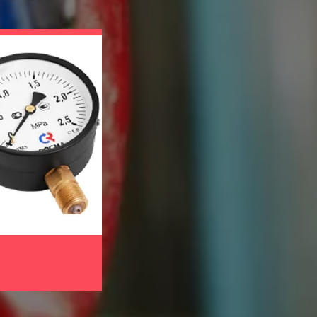
Приборы Для Контр
Условий Хранения 
Медпрепаратов
Для помещений и зон хранения лекар
изготовителей, медицинских учреждений
измерители-регистраторы температуры
Для контроля за условиями перевозки
(контейнеры, рефрижераторы, вагоны и
температуры в герметичном корпусе E
Для мониторинга и регулирования те
медицинских учреждениях, на производс
влажности и температуры Ивит-М.Н1