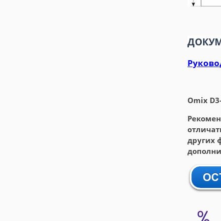
ДОКУМ
Руковод
Omix D3
Рекомен
отличат
других 
дополнит