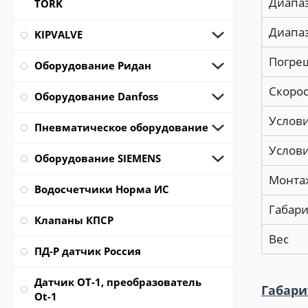
Диапа
TORK
Диапа
KIPVALVE
Погре
Оборудование Ридан
Скоро
Оборудование Danfoss
Услови
Пневматическое оборудование
Услов
Оборудование SIEMENS
Монта
Водосчетчики Норма ИС
Габари
Клапаны КПСР
Вес
ПД-Р датчик Россия
Датчик ОТ-1, преобразователь
Габари
Ot-1