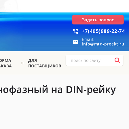
Задать вопрос
+7(495)989-22-74
Email:
info@mtd-proekt.ru
ОРМА
ДЛЯ
АКАЗА
ПОСТАВЩИКОВ
нофазный на DIN-рейку