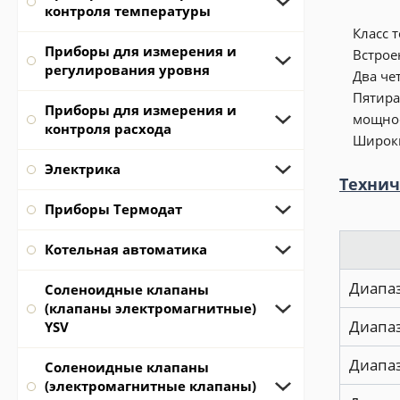
контроля температуры
Класс 
Приборы для измерения и
Встрое
регулирования уровня
Два че
Пятира
Приборы для измерения и
мощно
контроля расхода
Широки
Электрика
Технич
Приборы Термодат
Котельная автоматика
Диапа
Соленоидные клапаны
(клапаны электромагнитные)
Диапаз
YSV
Диапа
Соленоидные клапаны
(электромагнитные клапаны)