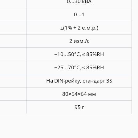
0...30 кВА
0...1
±(1% + 2 е.м.р.)
2 изм./с
−10...50°С, ≤ 85%RH
−25...70°С, ≤ 85%RH
На DIN-рейку, стандарт 3S
80×54×64 мм
95 г