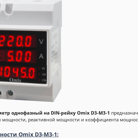
етр однофазный на DIN-рейку Omix D3-M3-1
предназнач
 мощности, реактивной мощности и коэффициента мощност
ности Omix D3-M3-1: