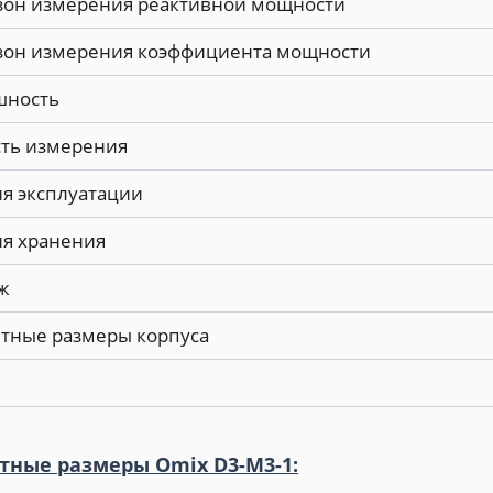
зон измерения реактивной мощности
зон измерения коэффициента мощности
шность
сть измерения
я эксплуатации
ия хранения
ж
тные размеры корпуса
тные размеры Omix D3-M3-1: