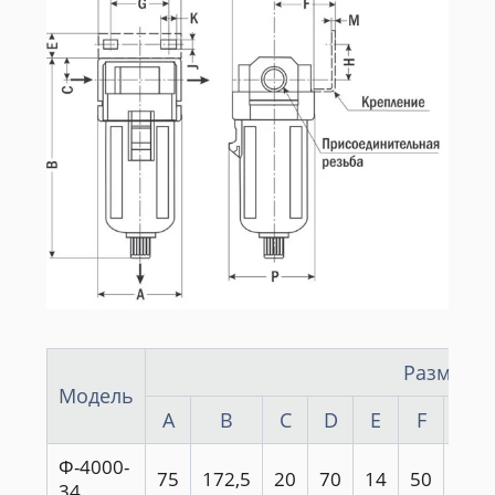
Размеры,
Модель
A
B
C
D
E
F
G
Ф-4000-
75
172,5
20
70
14
50
54
34