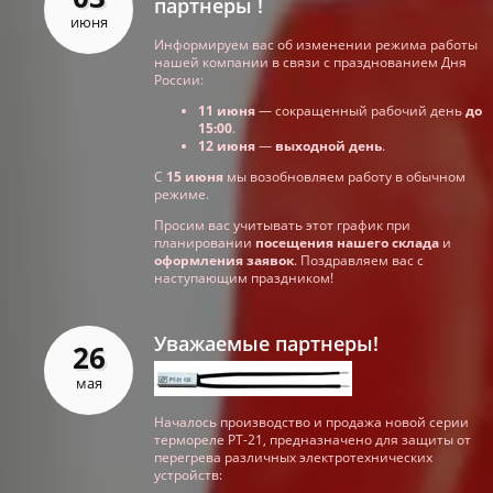
партнеры !
июня
Информируем вас об изменении режима работы
нашей компании в связи с празднованием Дня
России:
11 июня
— сокращенный рабочий день
до
15:00
.
12 июня
—
выходной день
.
С
15 июня
мы возобновляем работу в обычном
режиме.
Просим вас учитывать этот график при
планировании
посещения нашего склада
и
оформления заявок
. Поздравляем вас с
наступающим праздником!
Уважаемые партнеры!
26
мая
Началось производство и продажа новой серии
термореле РТ-21, предназначено для защиты от
перегрева различных электротехнических
устройств: