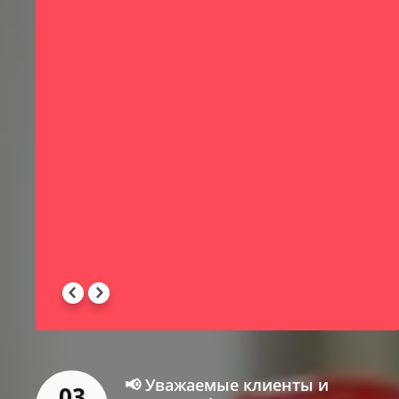
х
-
 -
📢 Уважаемые клиенты и
03