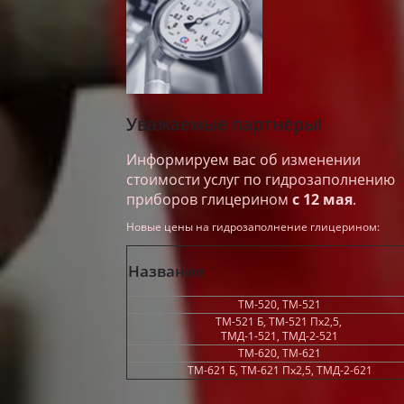
Уважаемые партнёры!
Информируем вас об изменении
стоимости услуг по гидрозаполнению
приборов глицерином
с 12 мая
.
Новые цены на гидрозаполнение глицерином:
Название
ТМ-520, ТМ-521
ТМ-521 Б, ТМ-521 Пх2,5,
ТМД-1-521, ТМД-2-521
ТМ-620, ТМ-621
ТМ-621 Б, ТМ-621 Пх2,5, ТМД-2-621