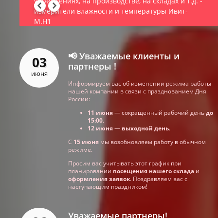
учреждениях, на производстве, на складах и т.д. -
измерители влажности и температуры Ивит-
М.Н1
📢 Уважаемые клиенты и
03
партнеры !
июня
Информируем вас об изменении режима работы
нашей компании в связи с празднованием Дня
России:
11 июня
— сокращенный рабочий день
до
15:00
.
12 июня
—
выходной день
.
С
15 июня
мы возобновляем работу в обычном
режиме.
Просим вас учитывать этот график при
планировании
посещения нашего склада
и
оформления заявок
. Поздравляем вас с
наступающим праздником!
Уважаемые партнеры!