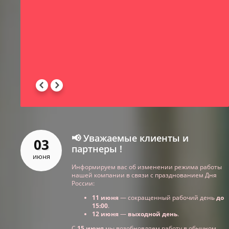
-
 -
📢 Уважаемые клиенты и
03
партнеры !
июня
Информируем вас об изменении режима работы
нашей компании в связи с празднованием Дня
России:
11 июня
— сокращенный рабочий день
до
15:00
.
12 июня
—
выходной день
.
С
15 июня
мы возобновляем работу в обычном