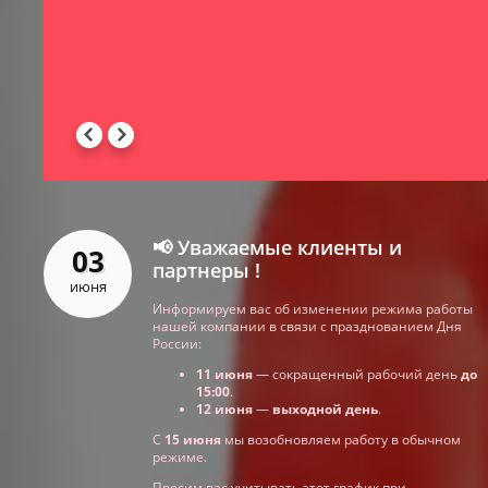
-
 -
📢 Уважаемые клиенты и
03
партнеры !
июня
Информируем вас об изменении режима работы
нашей компании в связи с празднованием Дня
России:
11 июня
— сокращенный рабочий день
до
15:00
.
12 июня
—
выходной день
.
С
15 июня
мы возобновляем работу в обычном
режиме.
Просим вас учитывать этот график при