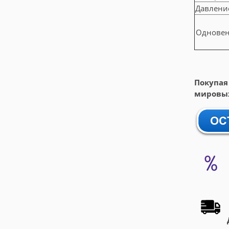
Давлени
Одновент
Покупая
мировых