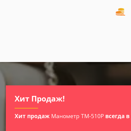
Хит Продаж!
Хит продаж
Манометр ТМ-510Р
всегда в