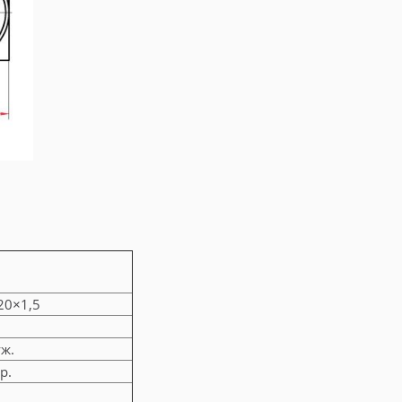
20×1,5
ж.
р.