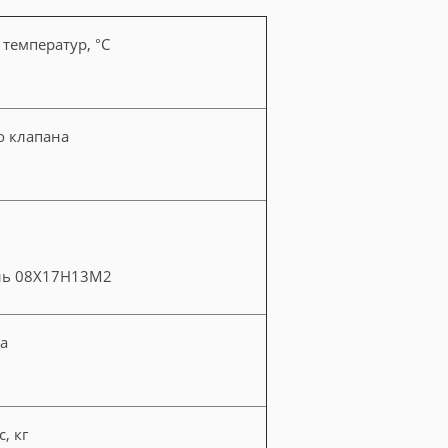
температур, °C
о клапана
ль 08Х17Н13М2
а
, кг