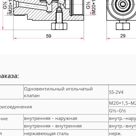
заказа:
Одновентильный игольчатый
SS-2V4
клапан
М20×1,5–М
присоединения
G½–G½
внутренняя – наружная
внутр.–нару
ние
внутренняя – внутренняя
внутр.–внут
л
нержавеющая сталь
нерж.