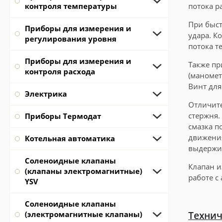
контроля температуры
потока р
При быст
Приборы для измерения и
удара. К
регулирования уровня
потока т
Приборы для измерения и
Также пр
контроля расхода
(маномет
Винт для
Электрика
Отличите
стержня.
Приборы Термодат
смазка п
движения
Котельная автоматика
выдержив
Соленоидные клапаны
Клапан и
(клапаны электромагнитные)
работе с
YSV
Соленоидные клапаны
(электромагнитные клапаны)
Технич