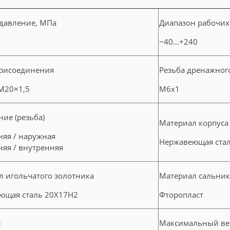
 давление, МПа
Диапазон рабочих 
−40…+240
присоединения
Резьба дренажног
M20×1,5
M6x1
ие (резьба)
Материал корпуса
няя / наружная
Нержавеющая ста
яя / внутренняя
л игольчатого золотника
Материал сальник
ющая сталь 20Х17Н2
Фторопласт
ы
Максимальный вес