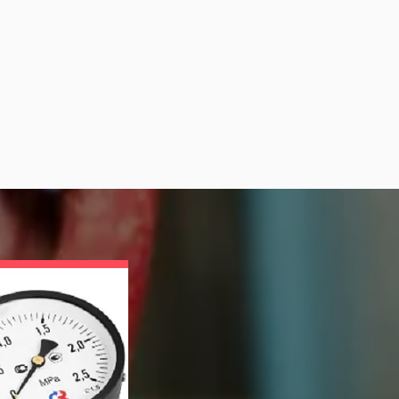
Приборы Для Контр
Условий Хранения 
Медпрепаратов