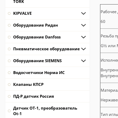
TORK
Рабочее
KIPVALVE
60
Оборудование Ридан
Резьба 
Оборудование Danfoss
G½ или 
Пневматическое оборудование
Исполнен
Оборудование SIEMENS
Внутрен
Водосчетчики Норма ИС
Внутренн
Клапаны КПСР
Материа
ПД-Р датчик Россия
Нержаве
Датчик ОТ-1, преобразователь
Ot-1
Тип игл