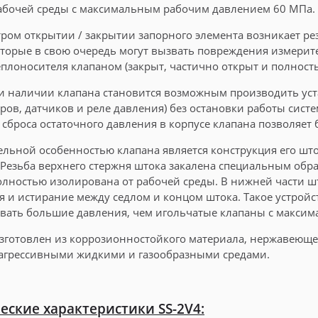
абочей среды с максимальным рабочим давлением 60 МПа.
ром открытии / закрытии запорного элемента возникает р
оторые в свою очередь могут вызвать повреждения измерит
еплоносителя клапаном (закрыт, частично открыт и полность
и наличии клапана становится возможным производить ус
ров, датчиков и реле давления) без остановки работы сист
 сброса остаточного давления в корпусе клапана позволяет
льной особенностью клапана является конструкция его шток
 Резьба верхнего стержня штока закалена специальным обра
олностью изолирована от рабочей среды. В нижней части ш
 и истирание между седлом и концом штока. Такое устройст
ать большие давления, чем игольчатые клапаны с макси
зготовлен из коррозионностойкого материала, нержавеющей
 агрессивными жидкими и газообразными средами.
еские характеристики SS-2V4: