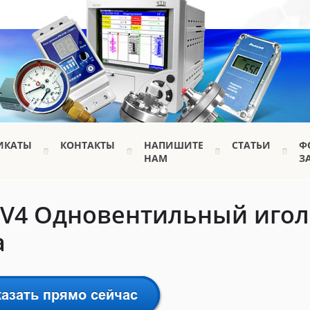
ИКАТЫ
КОНТАКТЫ
НАПИШИТЕ
СТАТЬИ
Ф
НАМ
З
2V4 Одновентильный игол
а