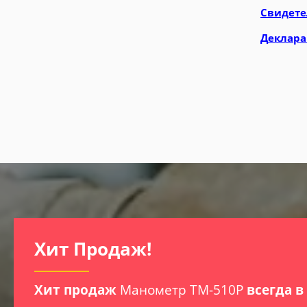
Свидете
Д
еклара
Хит Продаж!
Хит продаж
Манометр ТМ-510Р
всегда в