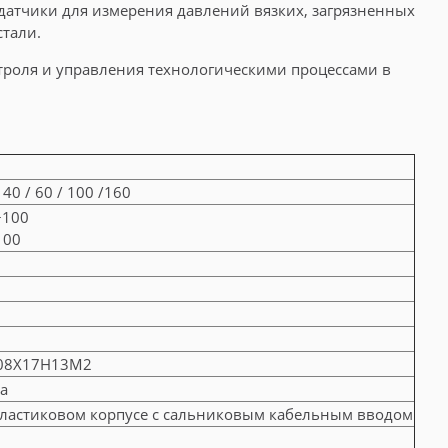
атчики для измерения давлений вязких, загрязненных
тали.
троля и управления технологическими процессами в
/ 40 / 60 / 100 /160
+100
100
 08Х17Н13М2
а
пластиковом корпусе с сальниковым кабельным вводом