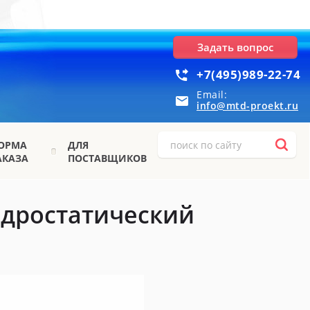
Задать вопрос
+7(495)989-22-74
Email:
info@mtd-proekt.ru
ОРМА
ДЛЯ
АКАЗА
ПОСТАВЩИКОВ
идростатический