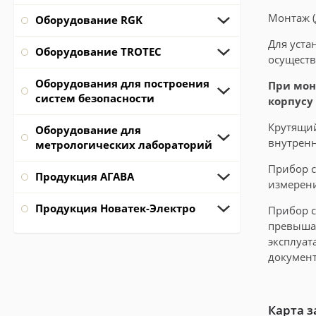
Монтаж (
Оборудование RGK
Для уста
Оборудование TROTEC
осуществ
Оборудования для построения
При мон
систем безопасности
корпусу
Крутящий
Оборудование для
внутренн
метрологических лабораторий
Прибор с
Продукция АГАВА
измерен
Продукция Новатек-Электро
Прибор с
превышае
эксплуат
документ
Карта з