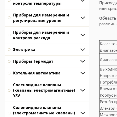
Присоеди
контроля температуры
или крис
Приборы для измерения и
Область
регулирования уровня
различн
Приборы для измерения и
контроля расхода
Класс то
Электрика
Диапазон
Диапазон
Приборы Термодат
Выходно
Котельная автоматика
Напряже
Потребл
Соленоидные клапаны
Время от
(клапаны электромагнитные)
Корпус и
YSV
Резьба 
Соленоидные клапаны
Электри
(электромагнитные клапаны)
Межпове