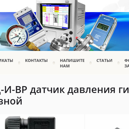
ИКАТЫ
КОНТАКТЫ
НАПИШИТЕ
СТАТЬИ
Ф
НАМ
З
-И-ВР датчик давления г
зной