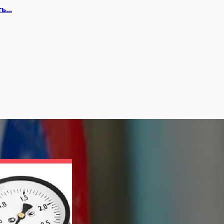
...
Приборы Для Контр
Условий Хранения 
Медпрепаратов