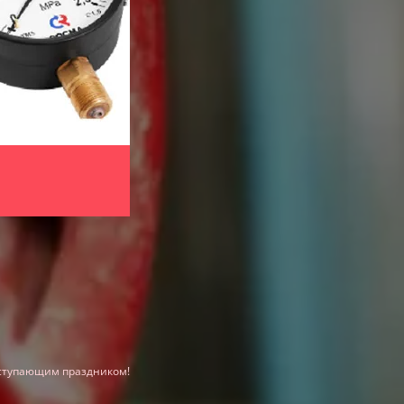
Для помещений и зон хранения лекар
изготовителей, медицинских учреждений
измерители-регистраторы температуры
Для контроля за условиями перевозки
(контейнеры, рефрижераторы, вагоны и
температуры в герметичном корпусе E
Для мониторинга и регулирования те
медицинских учреждениях, на производс
влажности и температуры Ивит-М.Н1
аступающим праздником!