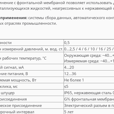
нение с фронтальной мембраной позволяет использовать д
таллизующихся жидкостей, неагрессивных к нержавеющей с
 применения:
системы сбора данных, автоматического кон
ых отраслях промышленности.
чности
0,5
 измерений давлений, м. вод. ст.
0…2,5 / 4 / 6 / 10 / 16 / 25 
Окружающая среда: −40…
 рабочих температур, °C
Измеряемая среда: −40…+
й сигнал, мА
4...20
ние питания, В
12...36
яемая мощность, Вт
Не более 1
клика, мс
≤5
 штуцер
IP65, нержавеющая сталь
присоединения
G¾ фронтальная мембран
ческое присоединение
Электрический разъем в 
рочный интервал
5 лет