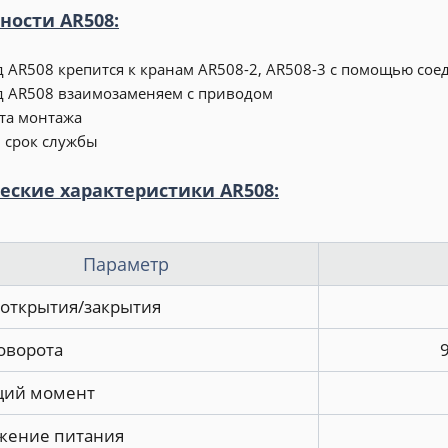
ности AR508:
 AR508 крепится к кранам AR508-2, AR508-3 с помощью со
 AR508 взаимозаменяем с приводом
та монтажа
 срок службы
еские характеристики AR508:
Параметр
открытия/закрытия
оворота
9
щий момент
жение питания