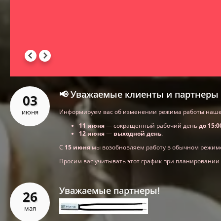
📢 Уважаемые клиенты и партнеры 
03
июня
Информируем вас об изменении режима работы нашей
11 июня
— сокращенный рабочий день
до 15:0
12 июня
—
выходной день
.
С
15 июня
мы возобновляем работу в обычном режим
Просим вас учитывать этот график при планировании
Уважаемые партнеры!
26
мая