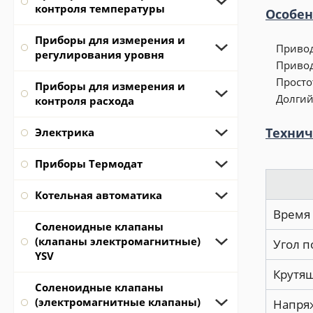
контроля температуры
Особен
Приборы для измерения и
Привод
регулирования уровня
Привод
Просто
Приборы для измерения и
Долгий
контроля расхода
Технич
Электрика
Приборы Термодат
Котельная автоматика
Время 
Соленоидные клапаны
(клапаны электромагнитные)
Угол п
YSV
Крутя
Соленоидные клапаны
(электромагнитные клапаны)
Напря