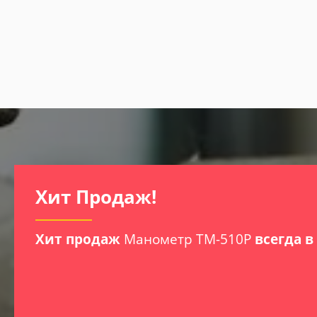
Хит Продаж!
Хит продаж
Манометр ТМ-510Р
всегда в