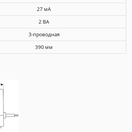
27 мА
2 ВА
3-проводная
390 мм