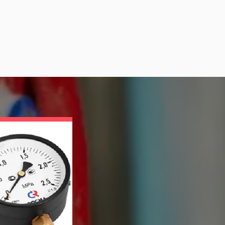
Приборы Для Контр
Условий Хранения 
Медпрепаратов
Для помещений и зон хранения лекар
изготовителей, медицинских учреждений
измерители-регистраторы температуры