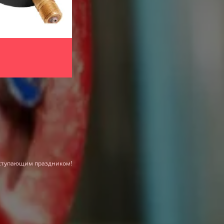
Для контроля за условиями перевозки
(контейнеры, рефрижераторы, вагоны и
температуры в герметичном корпусе E
Для мониторинга и регулирования те
медицинских учреждениях, на производс
влажности и температуры Ивит-М.Н1
аступающим праздником!