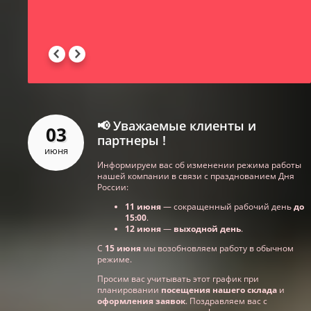
Для 
влаж
учре
изме
М.Н
📢 Уважаемые клиенты и
03
партнеры !
июня
Информируем вас об изменении режима работы
нашей компании в связи с празднованием Дня
России:
11 июня
— сокращенный рабочий день
до
15:00
.
12 июня
—
выходной день
.
С
15 июня
мы возобновляем работу в обычном
режиме.
Просим вас учитывать этот график при
планировании
посещения нашего склада
и
оформления заявок
. Поздравляем вас с