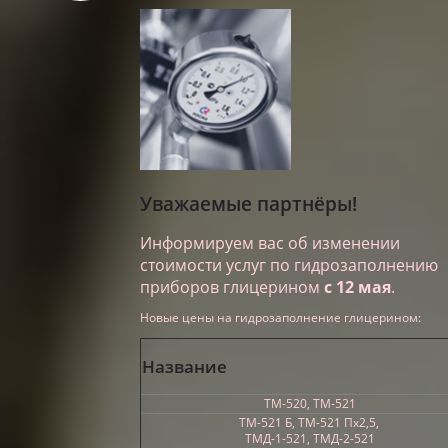
Уважаемые партнёры!
Информируем вас об изменении
стоимости услуг по гидрозаполнению
приборов глицерином
с 12 мая
.
Новые цены на гидрозаполнение глицерином:
Название
ТМ-520, ТМ-521
ТМ-521 Б, ТМ-521 Пх2,5,
ТМД-1-521, ТМД-2-521