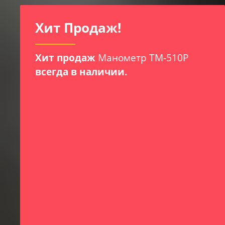
Хит Продаж!
Пр
М
Хр
Хит продаж
Манометр ТМ-510Р
всегда в наличии.
Т
М
Для
преп
учре
изме
влаж
Для 
лека
рефр
реги
корп