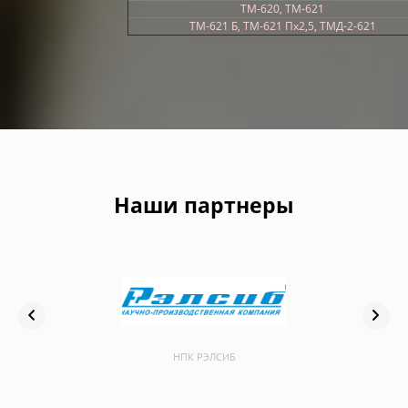
ТМ-620, ТМ-621
ТМ-621 Б, ТМ-621 Пх2,5, ТМД-2-621
Наши партнеры
НПК РЭЛСИБ