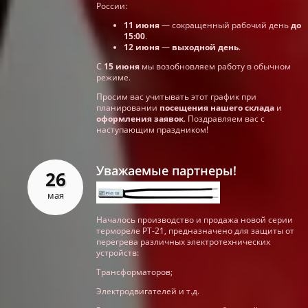
России:
11 июня
— сокращенный рабочий день
до
15:00
.
12 июня
—
выходной день
.
С
15 июня
мы возобновляем работу в обычном
режиме.
Просим вас учитывать этот график при
планировании
посещения нашего склада
и
оформления заявок
. Поздравляем вас с
наступающим праздником!
Уважаемые партнеры!
26
мая
Началось производство и продажа новой серии
термореле РТ-21, предназначено для защиты от
перегрева различных электротехнических
устройств:
Трансформаторов;
Электродвигателей и т.д.