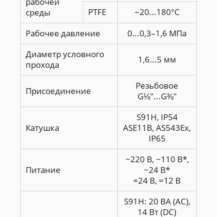
рабочей
PTFE
−20...180°С
среды
Рабочее давление
0...0,3–1,6 МПа
Диаметр условного
1,6...5 мм
прохода
Резьбовое
Присоединение
G⅛"...G⅜"
S91H, IP54
Катушка
ASE11B, AS543Ex,
IP65
~220 В, ~110 В*,
Питание
~24 В*
=24 В, =12 В
S91H: 20 ВА (АС),
14 Вт (DC)