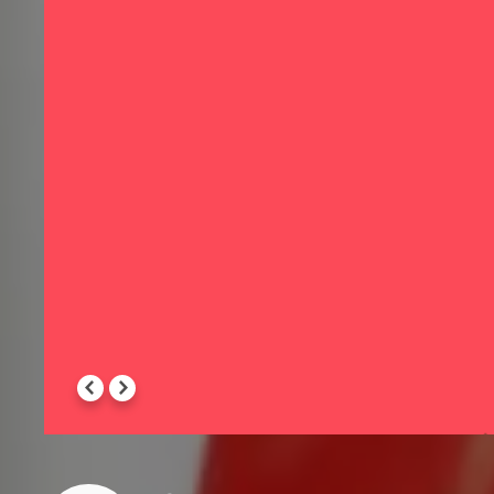
Медпрепаратов
Для помещений и зон хранения лекарственных
препаратов (для изготовителей, медицинских
учреждений, аптек и т.д.) - автономные
измерители-регистраторы температуры и
влажности EClerk-M-RHT;
Для контроля за условиями перевозки
лекарственных препаратов (контейнеры,
рефрижераторы, вагоны и т.д.) - автономные
регистраторы температуры в герметичном
корпусе EClerk-M-2Pt-HP
Для мониторинга и регулирования температуро-
влажностного режима в медицинских
учреждениях, на производстве, на складах и т.д. -
измерители влажности и температуры Ивит-
М.Н1