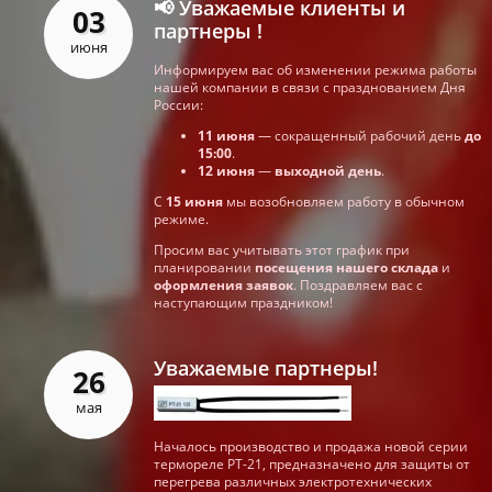
📢 Уважаемые клиенты и
03
партнеры !
июня
Информируем вас об изменении режима работы
нашей компании в связи с празднованием Дня
России:
11 июня
— сокращенный рабочий день
до
15:00
.
12 июня
—
выходной день
.
С
15 июня
мы возобновляем работу в обычном
режиме.
Просим вас учитывать этот график при
планировании
посещения нашего склада
и
оформления заявок
. Поздравляем вас с
наступающим праздником!
Уважаемые партнеры!
26
мая
Началось производство и продажа новой серии
термореле РТ-21, предназначено для защиты от
перегрева различных электротехнических